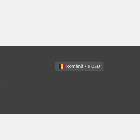
Română / $ USD
.