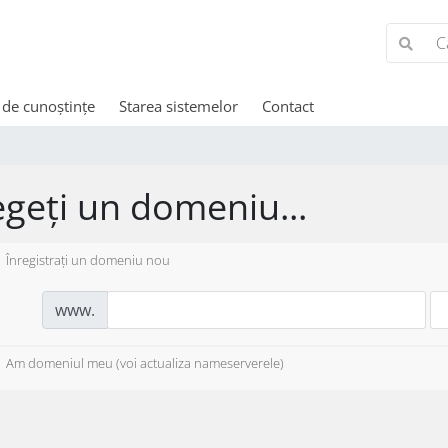
 de cunoștințe
Starea sistemelor
Contact
egeți un domeniu...
Înregistrați un domeniu nou
www.
Am domeniul meu (voi actualiza nameserverele)