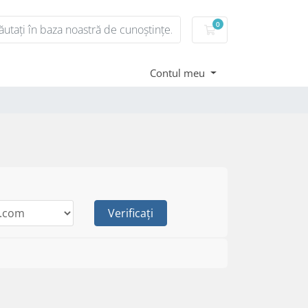
0
Coș de cumpărături
Contul meu
Verificați